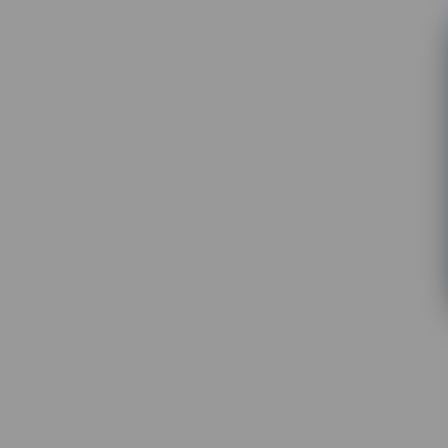
Layer Popup Close