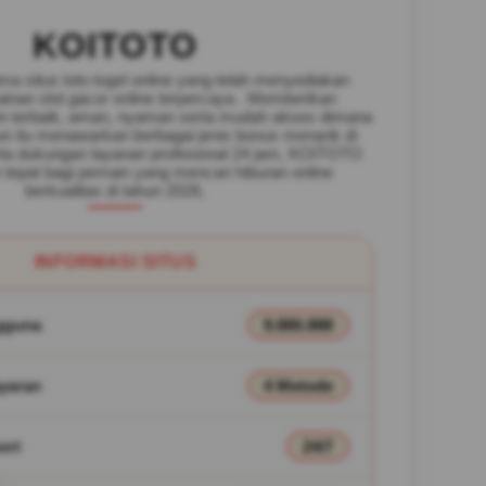
KOITOTO
ama situs toto togel online yang telah menyediakan
inan slot gacor online terpercaya . Memberikan
n terbaik, aman, nyaman serta mudah akses dimana
un itu menawarkan berbagai jenis bonus menarik di
erta dukungan layanan profesional 24 jam, KOITOTO
n tepat bagi pemain yang mencari hiburan online
berkualitas di tahun 2026.
INFORMASI SITUS
gguna
9.880.888
yaran
4 Metode
ort
24/7