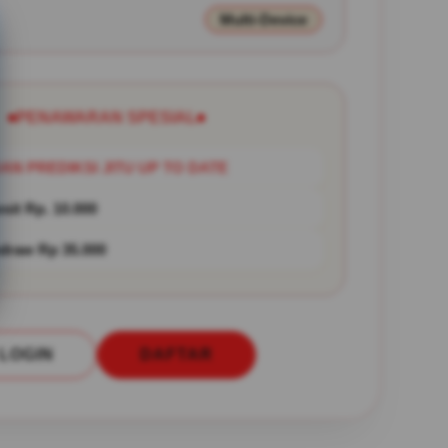
Multi-Device
PENAWARAN SPESIAL
DAN PREDIKSI JITU UP TO DATE
sit Rp. 10.000
draw Rp 35.000
LOGIN
DAFTAR