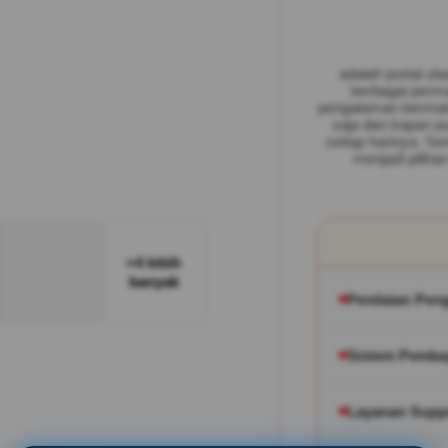
adalah portal ut
berbagai perma
pengalaman bermai
saja dan kapan p
setiap harinya. S
menjadi piliha
+4 lebih
banyak
Penilaian Pen
Sistem Pemba
Layanan Supp