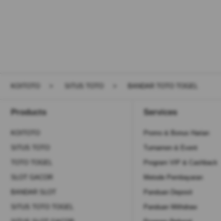
KOITOTO
>
SITUS TOTO
>
BANDAR TOTO TOGEL
Footer Navigation
Products
Services
KOITOTO
Promo & Bonus Harian
SITUS TOTO
Turnamen & Event
TOTO TOGEL
Program VIP & Cashback
SLOT GACOR
Metode Pembayaran
BANDAR SLOT
Panduan Deposit
SITUS TOTO TOGEL
Panduan Withdraw